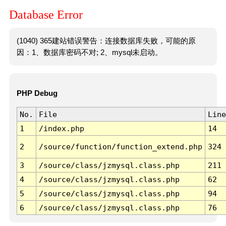
Database Error
(1040) 365建站错误警告：连接数据库失败，可能的原
因：1、数据库密码不对; 2、mysql未启动。
PHP Debug
No.
File
Line
1
/index.php
14
2
/source/function/function_extend.php
324
3
/source/class/jzmysql.class.php
211
4
/source/class/jzmysql.class.php
62
5
/source/class/jzmysql.class.php
94
6
/source/class/jzmysql.class.php
76