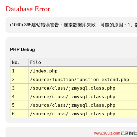
Database Error
(1040) 365建站错误警告：连接数据库失败，可能的原因：1、数
PHP Debug
No.
File
1
/index.php
2
/source/function/function_extend.php
3
/source/class/jzmysql.class.php
4
/source/class/jzmysql.class.php
5
/source/class/jzmysql.class.php
6
/source/class/jzmysql.class.php
www.365jz.com
已经将此