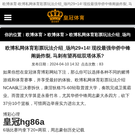
欧博体育-欧博私网体育彩票玩法介绍_场均29+14! 现役最强华侨中锋阐扬炸裂, 马
刺有望再组双塔体系?
你的位置：
欧博体育
>
欧博体育
> 欧博私网体育彩票玩法介绍_场均
欧博私网体育彩票玩法介绍_场均29+14! 现役最强华侨中锋
29+14! 现役最强华侨中锋阐扬炸裂, 马刺有望再组双塔体系?
阐扬炸裂, 马刺有望再组双塔体系?
发布日期：2024-04-10 14:32 点击次数：83
如果你想在皇冠体育博彩网站下注，那么你可以选择各种不同的赌博
游戏和体育赛事，并享受最好的体验。欧博私网体育彩票玩法介绍
NCAA疯三决赛拆伙，康涅狄格75-60轻取普渡大学，奏凯完成卫冕霸
业。而普渡大学算是永垂竹帛，尤其华侨中锋周志豪大杀四方，砍下
37分10个篮板，可惜两边举座实力进出太大。
博彩心理
皇冠hg86a
6场比赛均拿下20+两双，周志豪创历史记载