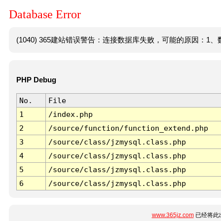
Database Error
(1040) 365建站错误警告：连接数据库失败，可能的原因：1、数
PHP Debug
No.
File
1
/index.php
2
/source/function/function_extend.php
3
/source/class/jzmysql.class.php
4
/source/class/jzmysql.class.php
5
/source/class/jzmysql.class.php
6
/source/class/jzmysql.class.php
www.365jz.com
已经将此