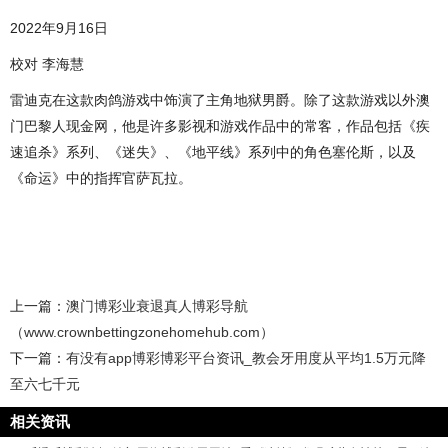
2022年9月16日
校对 李海慧
雷迪克在这款肉鸽游戏中饰演了主角地狱男爵。除了这款游戏以外澳
门巴黎人现金网，他是许多影视和游戏作品中的常客，作品包括《疾
速追杀》系列、《迷失》、《地平线》系列中的角色塞伦斯，以及
《命运》中的指挥官萨瓦拉。
上一篇：
澳门博彩业衰退真人博彩导航
（www.crownbettingzonehomehub.com）
下一篇：
有没有app博彩博彩平台资讯_教会牙用度从平均1.5万元降
至六七千元
相关资讯