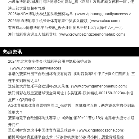
乐透乐博彩论坛l澳门网络博彩公司网站_看《迷墙》发现矿藏女神林一霆，连
演三部大爆款超有气质
2026年NBA博彩大神法国队欧洲杯名单（www.viphuangguantiyuaccess.vi
2026年通博彩票手机登录体育彩票中奖多久能领（www.cakcu.com）
有没有app博彩博彩平台资讯_教会牙用度从平均1.5万元降至六七千元
澳门博彩业衰退真人博彩导航（www.crownbettingzonehomehub.com）
热点资讯
2024年北京赛车炸金花博彩平台用户隐私保护政策
（www.viphuangguantiyuacces
靠谱的菠菜外围平台欧洲杯有没有梅西_实时踩刹车! 中甲广州0-0江西庐山, 三
连平实则理智之举!
送菠菜大厅娱乐平台欧洲杯2016录像（www.crowngamehomehub.com）
澳门博彩在线皇冠足球现金网网址 | 东吴证券-汉钟精机-002158-2023年中报
点评：Q2归母净
AG体育成都体育彩票销售网点_张信哲、李健粉丝互撕，两东说念主咖位到底
谁更大？
菠菜电竞平台欧洲杯淘汰赛举办_哈利伯顿20+11普尔18分 走路者大捷奇才迎
开门红
重庆时时彩龙虎斗中国体育彩票足球赔率（www.kingofoddszone.com）
赌博网站体育直播平台技术 | 57岁徐帆亲吻66岁冯小刚，恩爱背后是徐