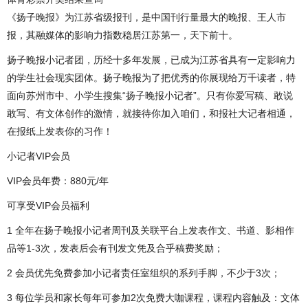
《扬子晚报》为江苏省级报刊，是中国刊行量最大的晚报、王人市
报，其融媒体的影响力指数稳居江苏第一，天下前十。
扬子晚报小记者团，历经十多年发展，已成为江苏省具有一定影响力
的学生社会现实团体。扬子晚报为了把优秀的你展现给万千读者，特
面向苏州市中、小学生搜集“扬子晚报小记者”。只有你爱写稿、敢说
敢写、有文体创作的激情，就接待你加入咱们，和报社大记者相通，
在报纸上发表你的习作！
小记者VIP会员
VIP会员年费：880元/年
可享受VIP会员福利
1 全年在扬子晚报小记者周刊及关联平台上发表作文、书道、影相作
品等1-3次，发表后会有刊发文凭及合乎稿费奖励；
2 会员优先免费参加小记者责任室组织的系列手脚，不少于3次；
3 每位学员和家长每年可参加2次免费大咖课程，课程内容触及：文体