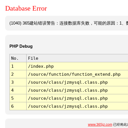
Database Error
(1040) 365建站错误警告：连接数据库失败，可能的原因：1、数
PHP Debug
No.
File
1
/index.php
2
/source/function/function_extend.php
3
/source/class/jzmysql.class.php
4
/source/class/jzmysql.class.php
5
/source/class/jzmysql.class.php
6
/source/class/jzmysql.class.php
www.365jz.com
已经将此