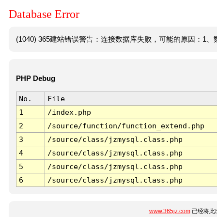
Database Error
(1040) 365建站错误警告：连接数据库失败，可能的原因：1、数
PHP Debug
No.
File
1
/index.php
2
/source/function/function_extend.php
3
/source/class/jzmysql.class.php
4
/source/class/jzmysql.class.php
5
/source/class/jzmysql.class.php
6
/source/class/jzmysql.class.php
www.365jz.com
已经将此