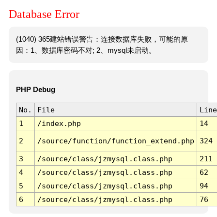
Database Error
(1040) 365建站错误警告：连接数据库失败，可能的原
因：1、数据库密码不对; 2、mysql未启动。
PHP Debug
No.
File
Line
1
/index.php
14
2
/source/function/function_extend.php
324
3
/source/class/jzmysql.class.php
211
4
/source/class/jzmysql.class.php
62
5
/source/class/jzmysql.class.php
94
6
/source/class/jzmysql.class.php
76