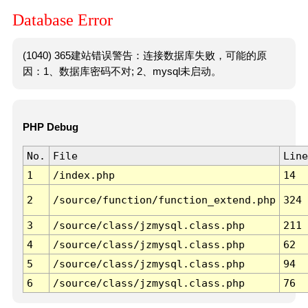
Database Error
(1040) 365建站错误警告：连接数据库失败，可能的原
因：1、数据库密码不对; 2、mysql未启动。
PHP Debug
No.
File
Line
1
/index.php
14
2
/source/function/function_extend.php
324
3
/source/class/jzmysql.class.php
211
4
/source/class/jzmysql.class.php
62
5
/source/class/jzmysql.class.php
94
6
/source/class/jzmysql.class.php
76